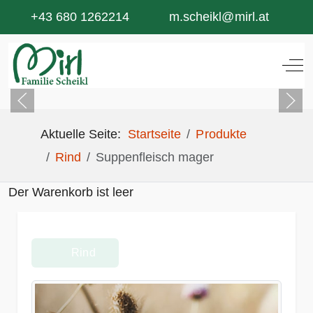
+43 680 1262214
m.scheikl@mirl.at
Off
Aktuelle Seite:
Startseite
Produkte
Rind
Suppenfleisch mager
Der Warenkorb ist leer
Rind